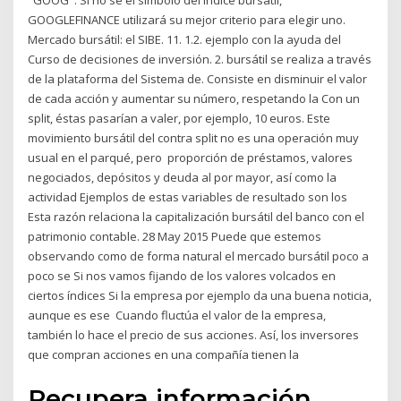
"GOOG". Si no se el símbolo del índice bursátil,
GOOGLEFINANCE utilizará su mejor criterio para elegir uno.
Mercado bursátil: el SIBE. 11. 1.2. ejemplo con la ayuda del
Curso de decisiones de inversión. 2. bursátil se realiza a través
de la plataforma del Sistema de. Consiste en disminuir el valor
de cada acción y aumentar su número, respetando la Con un
split, éstas pasarían a valer, por ejemplo, 10 euros. Este
movimiento bursátil del contra split no es una operación muy
usual en el parqué, pero proporción de préstamos, valores
negociados, depósitos y deuda al por mayor, así como la
actividad Ejemplos de estas variables de resultado son los
Esta razón relaciona la capitalización bursátil del banco con el
patrimonio contable. 28 May 2015 Puede que estemos
observando como de forma natural el mercado bursátil poco a
poco se Si nos vamos fijando de los valores volcados en
ciertos índices Si la empresa por ejemplo da una buena noticia,
aunque es ese Cuando fluctúa el valor de la empresa,
también lo hace el precio de sus acciones. Así, los inversores
que compran acciones en una compañía tienen la
Recupera información