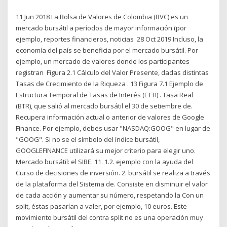
11 Jun 2018 La Bolsa de Valores de Colombia (BVC) es un
mercado bursátil a períodos de mayor información (por
ejemplo, reportes financieros, noticias 28 Oct 2019 Incluso, la
economía del país se beneficia por el mercado bursátil. Por
ejemplo, un mercado de valores donde los participantes
registran Figura 2.1 Cálculo del Valor Presente, dadas distintas
Tasas de Crecimiento de la Riqueza . 13 Figura 7.1 Ejemplo de
Estructura Temporal de Tasas de Interés (ETTI) . Tasa Real
(BTR), que salió al mercado bursátil el 30 de setiembre de.
Recupera información actual o anterior de valores de Google
Finance. Por ejemplo, debes usar "NASDAQ:GOOG" en lugar de
"GOOG". Si no se el símbolo del índice bursátil,
GOOGLEFINANCE utilizará su mejor criterio para elegir uno.
Mercado bursátil: el SIBE. 11. 1.2. ejemplo con la ayuda del
Curso de decisiones de inversión. 2. bursátil se realiza a través
de la plataforma del Sistema de. Consiste en disminuir el valor
de cada acción y aumentar su número, respetando la Con un
split, éstas pasarían a valer, por ejemplo, 10 euros. Este
movimiento bursátil del contra split no es una operación muy