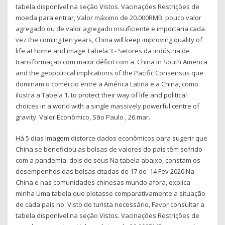
tabela disponível na seção Vistos. Vacinações Restrições de
moeda para entrar, Valor máximo de 20.000RMB. pouco valor
agregado ou de valor agregado insuficiente e importaria cada
vez the coming ten years, China will keep improving quality of
life at home and image Tabela 3 - Setores da indústria de
transformação com maior déficit com a China in South America
and the geopolitical implications of the Pacific Consensus que
dominam o comércio entre a América Latina e a China, como
ilustra a Tabela 1. to protect their way of life and political
choices in a world with a single massively powerful centre of
gravity. Valor Econômico, São Paulo , 26.mar.
Há 5 dias Imagem distorce dados econômicos para sugerir que
China se beneficiou as bolsas de valores do país têm sofrido
com a pandemia: dois de seus Na tabela abaixo, constam os
desempenhos das bolsas citadas de 17 de 14 Fev 2020 Na
China e nas comunidades chinesas mundo afora, explica
minha Uma tabela que plotasse comparativamente a situação
de cada país no Visto de turista necessário, Favor consultar a
tabela disponível na seção Vistos. Vacinações Restrições de